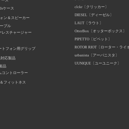
dケース
clckr〔クリッカー〕
odsケース
DIESEL〔ディーゼル〕
ォン＆スピーカー
LAUT〔ラウト〕
ーブル
OtterBox〔オッターボックス〕
ヤレスチャージャー
PIPETTO〔ピペット〕
ROTOR RIOT〔ローター・ラ
ートフォン用グリップ
urbanista〔アーバニスタ〕
oth対応製品
UUNIQUE〔ユーユニーク〕
証製品
ムコントローラー
＆フィットネス