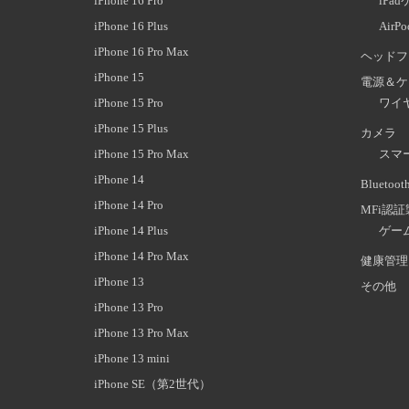
iPhone 16 Pro
iPa
iPhone 16 Plus
AirP
iPhone 16 Pro Max
ヘッドフ
iPhone 15
電源＆ケ
iPhone 15 Pro
ワイ
iPhone 15 Plus
カメラ
iPhone 15 Pro Max
スマ
iPhone 14
Blueto
iPhone 14 Pro
MFi認
iPhone 14 Plus
ゲー
iPhone 14 Pro Max
健康管理
iPhone 13
その他
iPhone 13 Pro
iPhone 13 Pro Max
iPhone 13 mini
iPhone SE（第2世代）