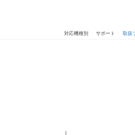
商品には、日本では珍しい「海外ブランド」をはじめ「ユニー
｜株式会社エム・エス・シー
扱っています。
対応機種別
サポート
取扱