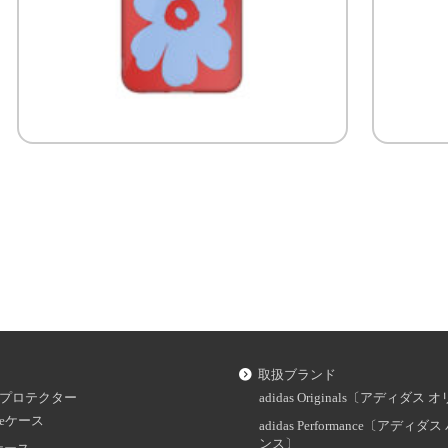
取扱ブランド
プロテクター
adidas Originals〔アディダ
oneケース
adidas Performance〔アディ
ンス〕