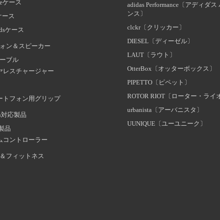
oneケース
adidas Performance〔アディ
ンス〕
dケース
clckr〔クリッカー〕
odsケース
DIESEL〔ディーゼル〕
ォン＆スピーカー
LAUT〔ラウト〕
ーブル
OtterBox〔オッターボックス〕
ヤレスチャージャー
PIPETTO〔ピペット〕
ROTOR RIOT〔ローター・ラ
ートフォン用グリップ
urbanista〔アーバニスタ〕
oth対応製品
UUNIQUE〔ユーユニーク〕
証製品
ムコントローラー
＆フィットネス