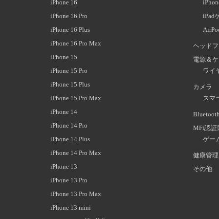
iPhone 16
iPh
iPhone 16 Pro
iPa
iPhone 16 Plus
AirP
iPhone 16 Pro Max
ヘッドフ
iPhone 15
電源＆ケ
iPhone 15 Pro
ワイ
iPhone 15 Plus
カメラ
iPhone 15 Pro Max
スマ
iPhone 14
Blueto
iPhone 14 Pro
MFi認
iPhone 14 Plus
ゲー
iPhone 14 Pro Max
健康管理
iPhone 13
その他
iPhone 13 Pro
iPhone 13 Pro Max
iPhone 13 mini