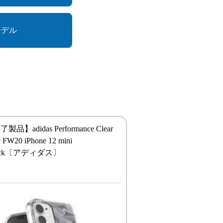
モデル
品】adidas Performance Clear
e FW20 iPhone 12 mini
Black〔アディダス〕