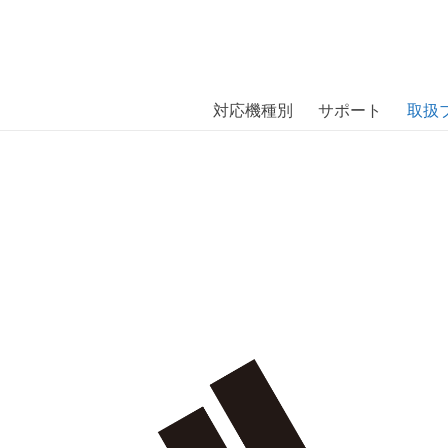
商品には、日本では珍しい「海外ブランド」をはじめ「ユニー
｜株式会社エム・エス・シー
扱っています。
ディダス パフォーマンス〕
対応機種別
サポート
取扱