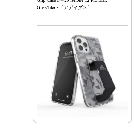
Grip Case FW20 iPhone 12 Pro Max
Grey/Black〔アディダス〕