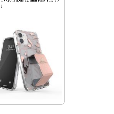
e FW20 iPhone 12 mini Pink Tint〔ア
ス〕