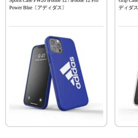
Sports Case FW20 iPhone 12 / iPhone 12 Pro
Grip Cas
Power Blue〔アディダス〕
ディダ