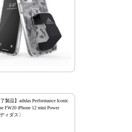
】adidas Performance Iconic
ase FW20 iPhone 12 mini Power
〔アディダス〕