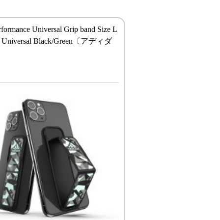
rformance Universal Grip band Size L
r Universal Black/Green〔アディダ