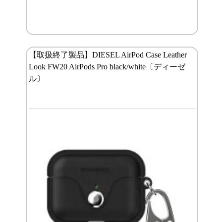
【取扱終了製品】DIESEL AirPod Case Leather
Look FW20 AirPods Pro black/white〔ディーゼ
ル〕