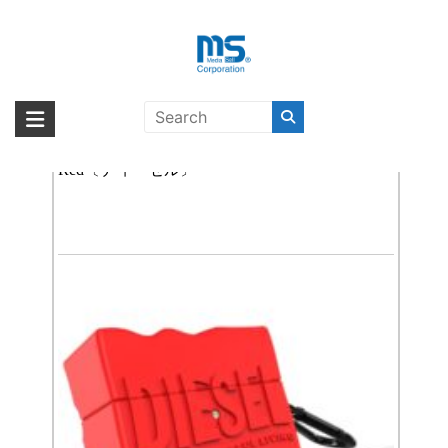
Skip
to
content
AirPodsケース
海外輸入ブランド商品｜株式会社
海外事業部が取り揃えている海外輸入商品には、日本では珍しい「海外ブ
ランド」をはじめ「ユニークな商品」「機能的な商品」「コストパフォー
DIESEL D Silicone AirPods Pro（第2世代）
エム・エス・シー
マンスの高い商品」など厳選した高品質な商品を取り扱っています。
Red〔ディーゼル〕