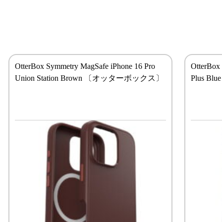
OtterBox Symmetry MagSafe iPhone 16 Pro
OtterBox
Union Station Brown 〔オッターボックス〕
Plus B