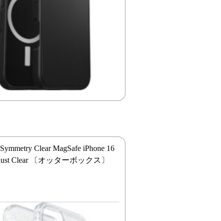
 Symmetry Clear MagSafe iPhone 16
tardust Clear 〔オッターボックス〕