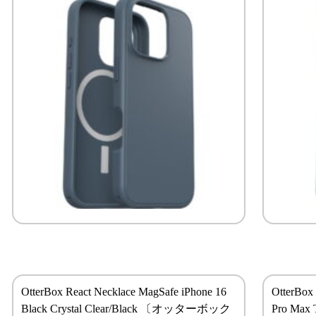
OtterBox React Necklace MagSafe iPhone 16
OtterBox
Black Crystal Clear/Black 〔オッターボック
Pro Max