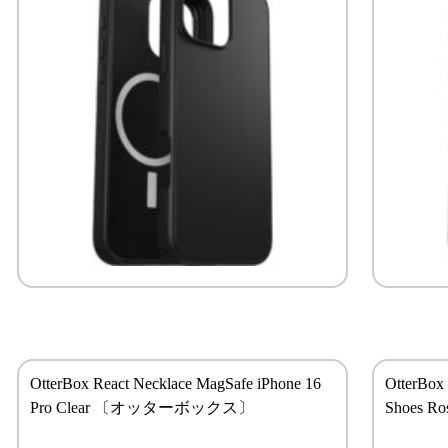
OtterBox React Necklace MagSafe iPhone 16
OtterBox
Pro Clear 〔オッターボックス〕
Shoes