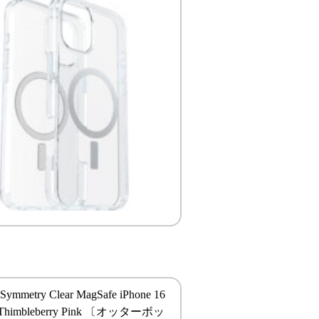
 Symmetry Clear MagSafe iPhone 16
 Thimbleberry Pink 〔オッターボッ