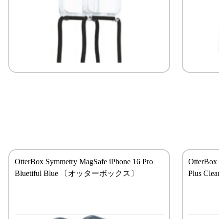
OtterBox Symmetry MagSafe iPhone 16 Pro
OtterBox
Bluetiful Blue 〔オッターボックス〕
Plus 