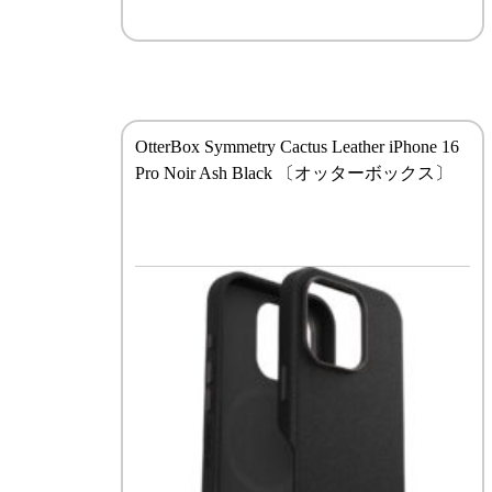
OtterBox Symmetry Cactus Leather iPhone 16
Pro Noir Ash Black 〔オッターボックス〕