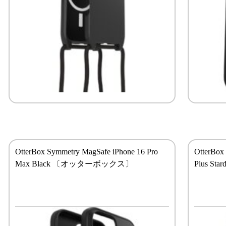
OtterBox Symmetry MagSafe iPhone 16 Pro
OtterBox
Max Black 〔オッターボックス〕
Plus S