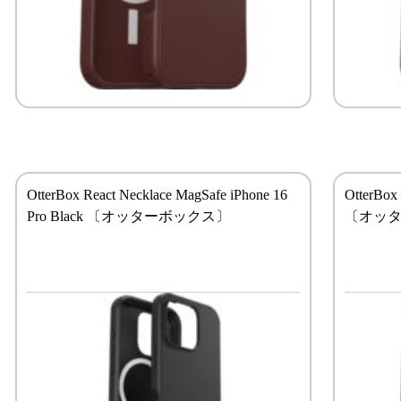
OtterBox React Necklace MagSafe iPhone 16
OtterBox
Pro Black 〔オッターボックス〕
〔オッ