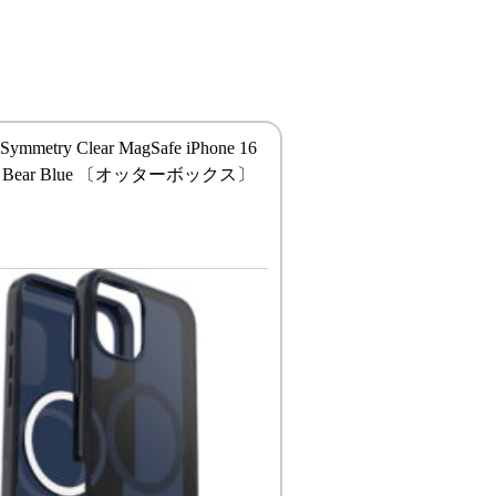
 Symmetry Clear MagSafe iPhone 16
lue Bear Blue 〔オッターボックス〕