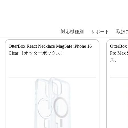
商品には、日本では珍しい「海外ブランド」をはじめ「ユニー
｜株式会社エム・エス・シー
扱っています。
対応機種別
サポート
取扱
OtterBox React Necklace MagSafe iPhone 16
OtterBox
Clear 〔オッターボックス〕
Pro Ma
ス〕