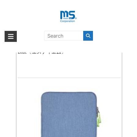
Skip
to
content
15インチ用
海外輸入ブランド商品｜株式会社
海外事業部が取り揃えている海外輸入商品には、日本では珍しい「海外ブ
ランド」をはじめ「ユニークな商品」「機能的な商品」「コストパフォー
【取扱終了製品】STM ridge sleeve 15 china
エム・エス・シー
マンスの高い商品」など厳選した高品質な商品を取り扱っています。
Blue〔エスティエム〕