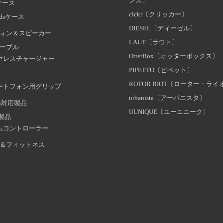
ンス〕
dケース
clckr〔クリッカー〕
odsケース
DIESEL〔ディーゼル〕
ォン＆スピーカー
LAUT〔ラウト〕
ーブル
OtterBox〔オッターボックス〕
ヤレスチャージャー
PIPETTO〔ピペット〕
ROTOR RIOT〔ローター・ラ
ートフォン用グリップ
urbanista〔アーバニスタ〕
oth対応製品
UUNIQUE〔ユーユニーク〕
証製品
ムコントローラー
＆フィットネス