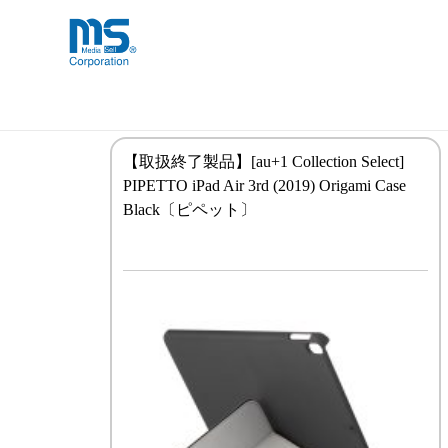
Skip
海外事業部が取り揃えている海外輸入
海外輸入ブランド商品
to
品」など厳選した高品質な商品を取り
content
iPad Air（第3世代）
【取扱終了製品】[au+1 Collection Select]
PIPETTO iPad Air 3rd (2019) Origami Case
Black〔ピペット〕