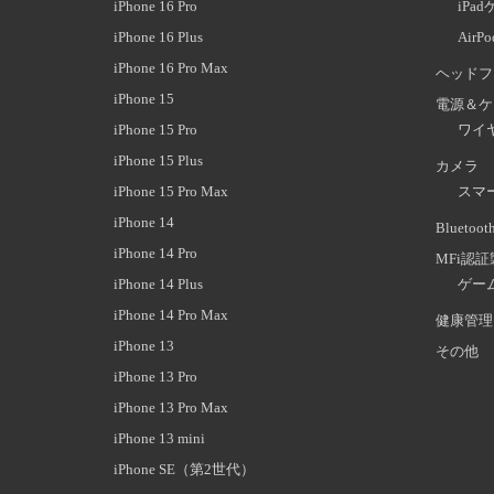
iPhone 16 Pro
iPa
iPhone 16 Plus
AirP
iPhone 16 Pro Max
ヘッドフ
iPhone 15
電源＆ケ
iPhone 15 Pro
ワイ
iPhone 15 Plus
カメラ
iPhone 15 Pro Max
スマ
iPhone 14
Blueto
iPhone 14 Pro
MFi認
iPhone 14 Plus
ゲー
iPhone 14 Pro Max
健康管理
iPhone 13
その他
iPhone 13 Pro
iPhone 13 Pro Max
iPhone 13 mini
iPhone SE（第2世代）