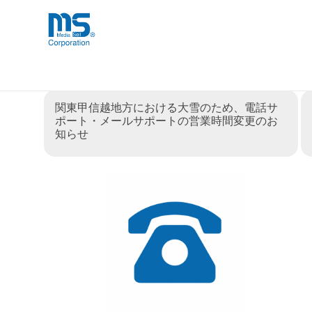
Skip
海外事業部が取り揃えている海外輸入
海外輸入ブランド商品
to
品」など厳選した高品質な商品を取り
content
カテゴリー:
インフォメー
関東甲信越地方における大雪のため、電話サ
ポート・メールサポートの営業時間変更のお
知らせ