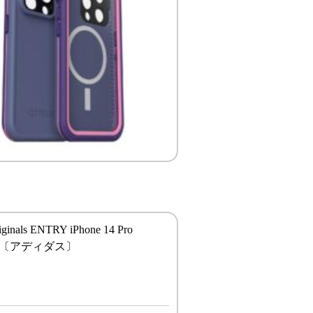
riginals ENTRY iPhone 14 Pro
rful〔アディダス〕