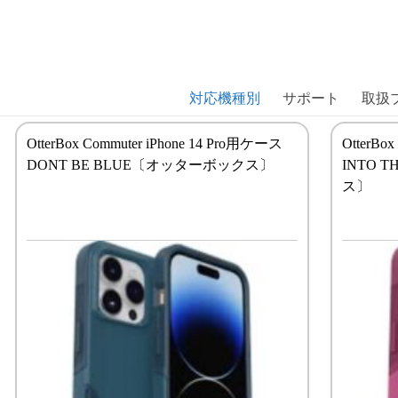
商品には、日本では珍しい「海外ブランド」をはじめ「ユニー
｜株式会社エム・エス・シー
扱っています。
対応機種別
サポート
取扱
OtterBox Commuter iPhone 14 Pro用ケース
OtterBo
DONT BE BLUE〔オッターボックス〕
INTO 
ス〕