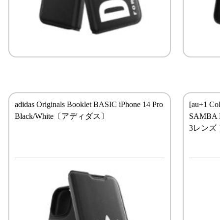
adidas Originals Booklet BASIC iPhone 14 Pro
[au+1 Col
Black/White〔アディダス〕
SAMBA Bo
3レンズ 