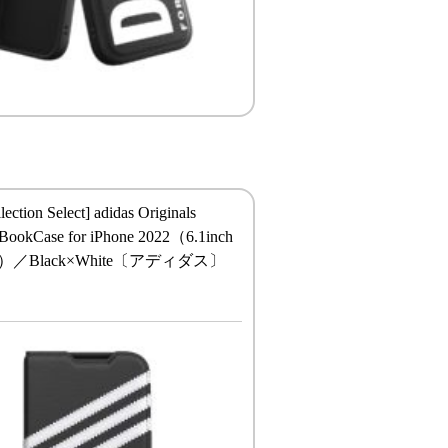
lection Select] adidas Originals
okCase for iPhone 2022（6.1inch
）／Black×White〔アディダス〕