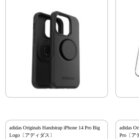
adidas Originals Handstrap iPhone 14 Pro Big
adidas Or
Logo〔アディダス〕
Pro〔