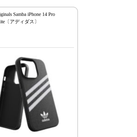
iginals Samba iPhone 14 Pro
/White〔アディダス〕