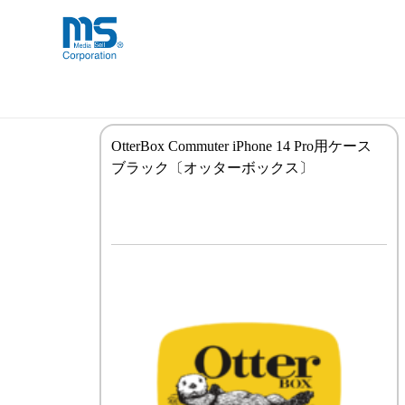
Skip
海外事業部が取り揃えている海外輸入
海外輸入ブランド商品
to
品」など厳選した高品質な商品を取り
content
iPhone 14 Pro
OtterBox Commuter iPhone 14 Pro用ケース
ブラック〔オッターボックス〕