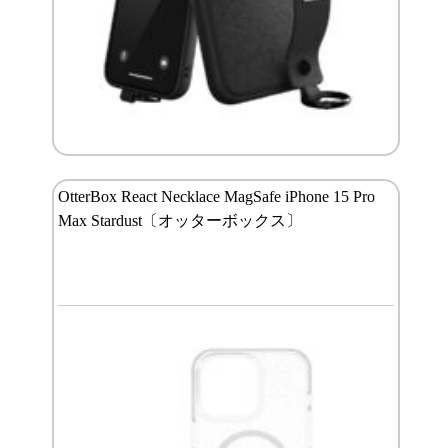
OtterBox React Necklace MagSafe iPhone 15 Pro
Max Stardust〔オッターボックス〕