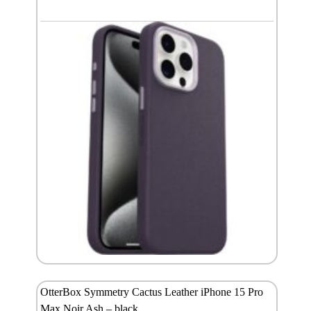
OtterBox Symmetry Cactus Leather iPhone 15 Pro
Max Noir Ash – black