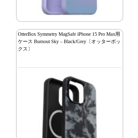
OtterBox Symmetry MagSafe iPhone 15 Pro Max用
ケース Burnout Sky – Black/Grey〔オッターボッ
クス〕