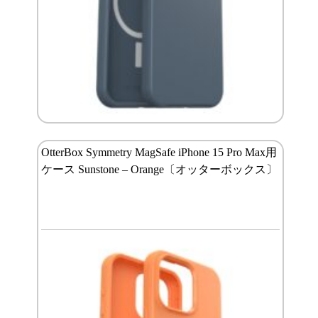
OtterBox Symmetry MagSafe iPhone 15 Pro Max用
ケース Sunstone – Orange〔オッターボックス〕