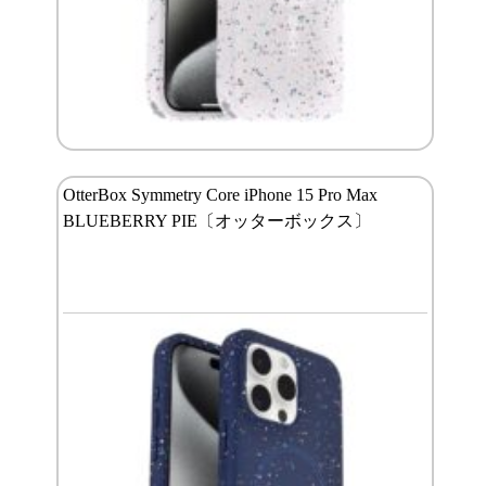
OtterBox Symmetry Core iPhone 15 Pro Max
BLUEBERRY PIE〔オッターボックス〕