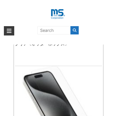
Skip
to
content
iPhone 15 Pro Max
海外輸入ブランド商品｜株式会社
海外事業部が取り揃えている海外輸入商品には、日本では珍しい「海外ブ
ランド」をはじめ「ユニークな商品」「機能的な商品」「コストパフォー
OtterBox Glass iPhone 15 Pro Max用保護ガラス –
エム・エス・シー
マンスの高い商品」など厳選した高品質な商品を取り扱っています。
クリア〔オッターボックス〕