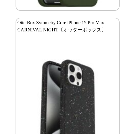
OtterBox Symmetry Core iPhone 15 Pro Max
CARNIVAL NIGHT〔オッターボックス〕