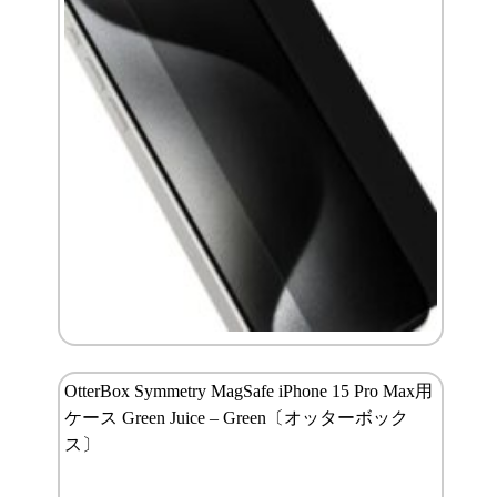
OtterBox Symmetry MagSafe iPhone 15 Pro Max用
ケース Green Juice – Green〔オッターボック
ス〕