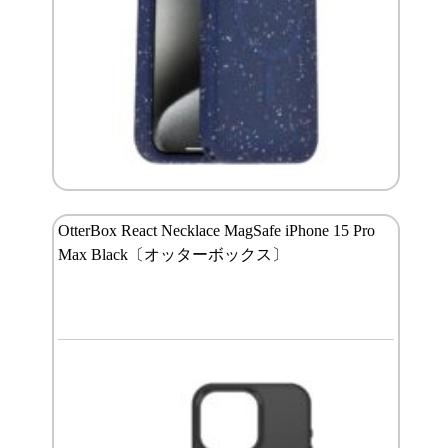
OtterBox React Necklace MagSafe iPhone 15 Pro
Max Black〔オッターボックス〕