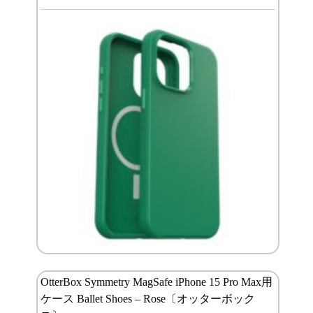
OtterBox Symmetry MagSafe iPhone 15 Pro Max用
ケース Ballet Shoes – Rose〔オッターボック