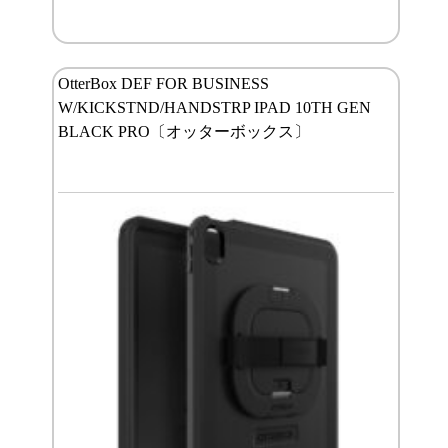
OtterBox DEF FOR BUSINESS
W/KICKSTND/HANDSTRP IPAD 10TH GEN
BLACK PRO〔オッターボックス〕