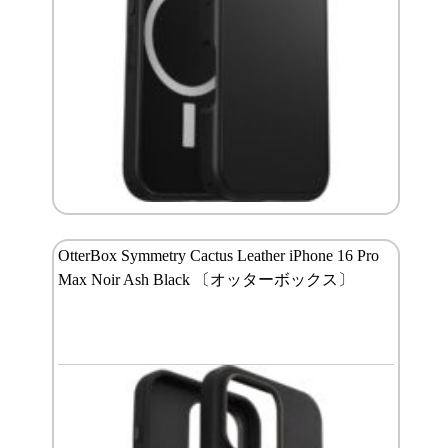
OtterBox Symmetry Cactus Leather iPhone 16 Pro
Max Noir Ash Black 〔オッターボックス〕