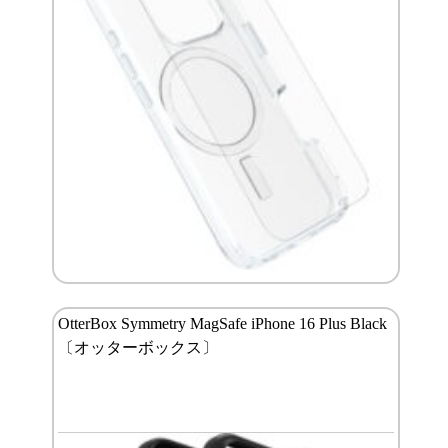
OtterBox Symmetry MagSafe iPhone 16 Plus Black
〔オッターボックス〕