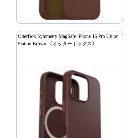
OtterBox Symmetry MagSafe iPhone 16 Pro Union
Station Brown 〔オッターボックス〕