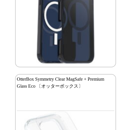
OtterBox Symmetry Clear MagSafe + Premium
Glass Eco 〔オッターボックス〕