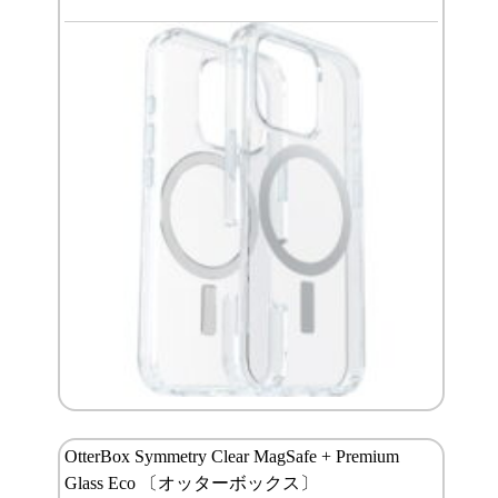
OtterBox Symmetry Clear MagSafe + Premium
Glass Eco 〔オッターボックス〕