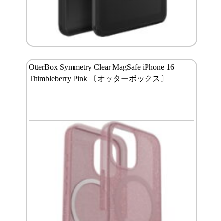
OtterBox Symmetry Clear MagSafe iPhone 16
Thimbleberry Pink 〔オッターボックス〕