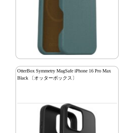
OtterBox Symmetry MagSafe iPhone 16 Pro Max
Black 〔オッターボックス〕