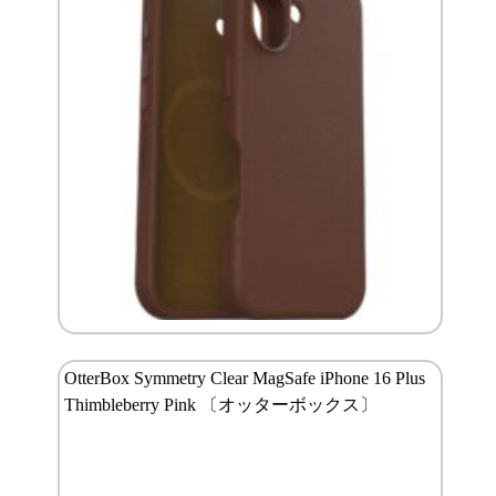
OtterBox Symmetry Clear MagSafe iPhone 16 Plus
Thimbleberry Pink 〔オッターボックス〕