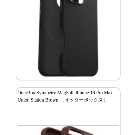
OtterBox Symmetry MagSafe iPhone 16 Pro Max
Union Station Brown 〔オッターボックス〕