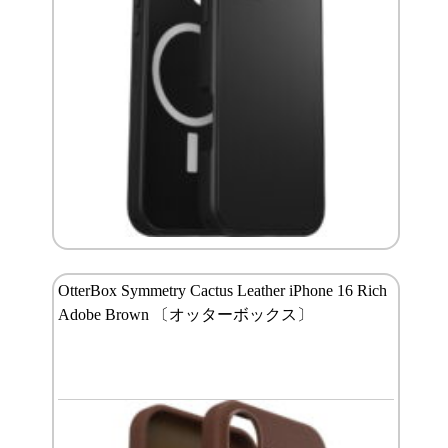
OtterBox Symmetry Cactus Leather iPhone 16 Rich
Adobe Brown 〔オッターボックス〕