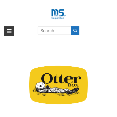
Skip
to
content
OtterBox〔オッターボックス〕
海外輸入ブランド商品｜株式会社
海外事業部が取り揃えている海外輸入商品には、日本では珍しい「海外ブ
ランド」をはじめ「ユニークな商品」「機能的な商品」「コストパフォー
エム・エス・シー
マンスの高い商品」など厳選した高品質な商品を取り扱っています。