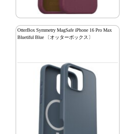
OtterBox Symmetry MagSafe iPhone 16 Pro Max
Bluetiful Blue 〔オッターボックス〕