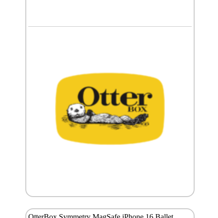
OtterBox Symmetry MagSafe iPhone 16 Ballet