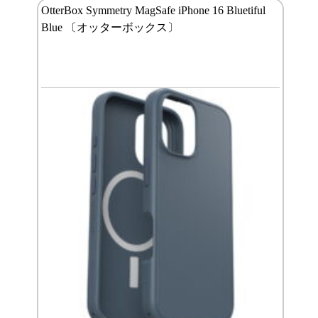
OtterBox Symmetry MagSafe iPhone 16 Bluetiful
Blue 〔オッターボックス〕