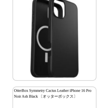
OtterBox Symmetry Cactus Leather iPhone 16 Pro
Noir Ash Black 〔オッターボックス〕