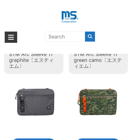
Skip
to
content
カテゴリー:
11インチ用
海外輸入ブランド商品｜株式会社
海外事業部が取り揃えている海外輸入商品には、日本では珍しい「海外ブ
ランド」をはじめ「ユニークな商品」「機能的な商品」「コストパフォー
エム・エス・シー
【取扱終了製品】
【取扱終了製品】
マンスの高い商品」など厳選した高品質な商品を取り扱っています。
STM Arc Sleeve 11
STM Arc Sleeve 11
graphite〔エスティ
green camo〔エステ
エム〕
ィエム〕