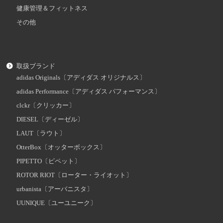
健康管理＆フィットネス
その他
取扱ブランド
adidas Originals〔アディダス オリジナルス〕
adidas Performance〔アディダス パフォーマンス〕
clckr〔クリッカー〕
DIESEL〔ディーゼル〕
LAUT〔ラウト〕
OtterBox〔オッターボックス〕
PIPETTO〔ピペット〕
ROTOR RIOT〔ローター・ライオット〕
urbanista〔アーバニスタ〕
UUNIQUE〔ユーユニーク〕