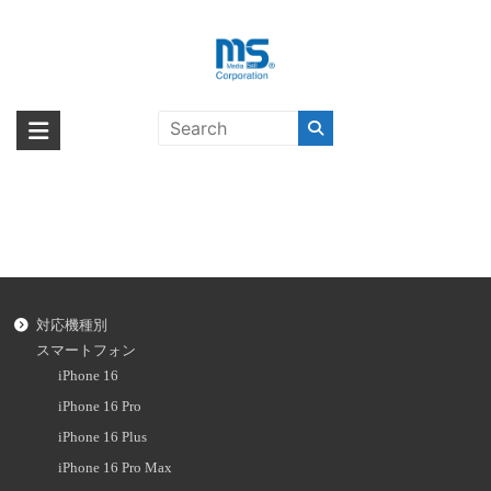
Skip
to
content
iPad Air（第4世代）
海外輸入ブランド商品｜株式会社
海外事業部が取り揃えている海外輸入商品には、日本では珍しい「海外ブ
ランド」をはじめ「ユニークな商品」「機能的な商品」「コストパフォー
エム・エス・シー
マンスの高い商品」など厳選した高品質な商品を取り扱っています。
対応機種別
スマートフォン
iPhone 16
iPhone 16 Pro
iPhone 16 Plus
iPhone 16 Pro Max