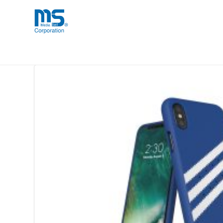
Skip
海外事業部が取り揃えている海外輸入
海外輸入ブランド商品
to
品」など厳選した高品質な商品を取り
content
用途別