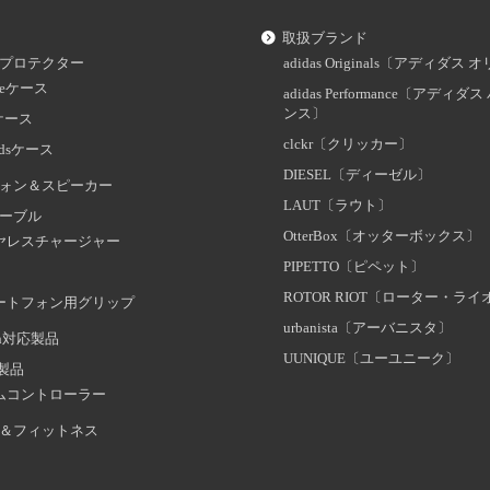
取扱ブランド
プロテクター
adidas Originals〔アディダ
oneケース
adidas Performance〔アディ
ンス〕
dケース
clckr〔クリッカー〕
odsケース
DIESEL〔ディーゼル〕
ォン＆スピーカー
LAUT〔ラウト〕
ーブル
OtterBox〔オッターボックス〕
ヤレスチャージャー
PIPETTO〔ピペット〕
ROTOR RIOT〔ローター・ラ
ートフォン用グリップ
urbanista〔アーバニスタ〕
oth対応製品
UUNIQUE〔ユーユニーク〕
証製品
ムコントローラー
＆フィットネス