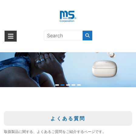
Skip
to
content
海外輸入ブランド商品｜株式会社
海外事業部が取り揃えている海外輸入商品には、日本では珍しい「海外ブ
ランド」をはじめ「ユニークな商品」「機能的な商品」「コストパフォー
エム・エス・シー
マンスの高い商品」など厳選した高品質な商品を取り扱っています。
よくある質問
取扱製品に関する、よくあるご質問をご紹介するページです。