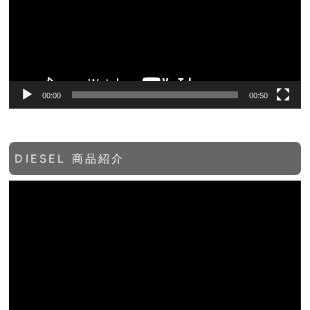
レ
ー
ヤ
ー
00:00
00:50
DIESEL 商品紹介
動
画
プ
レ
ー
ヤ
ー