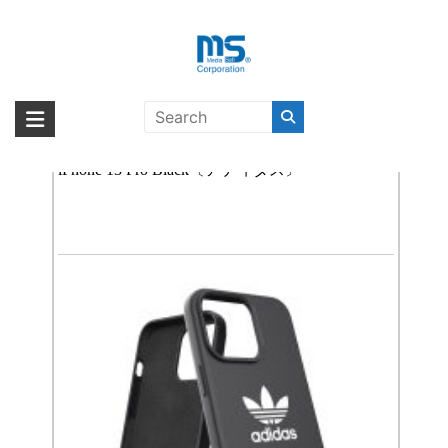
Skip
to
content
iPhone 13 Pro
海外輸入ブランド商品｜株式会社
海外事業部が取り揃えている海外輸入商品には、日本では珍しい「海外ブ
ランド」をはじめ「ユニークな商品」「機能的な商品」「コストパフォー
【取扱終了製品】adidas Originals Silicone FW21
エム・エス・シー
マンスの高い商品」など厳選した高品質な商品を取り扱っています。
iPhone 13 Pro Black〔アディダス〕