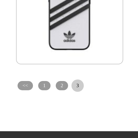
<<
1
2
3