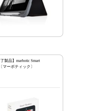
品】marbotic Smart
ers〔マーボティック〕