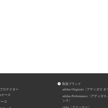
取扱ブランド
プロテクター
adidas Originals〔アディダ
oneケース
adidas Performance〔アディ
ンス〕
dケース
clckr〔クリッカー〕