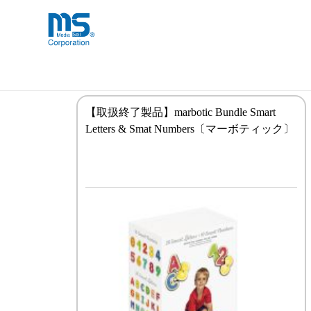
Skip
海外事業部が取り揃えている海外輸入
海外輸入ブランド商品
to
品」など厳選した高品質な商品を取り
content
iPad Air（第1世代）
【取扱終了製品】marbotic Bundle Smart
Letters & Smat Numbers〔マーボティック〕