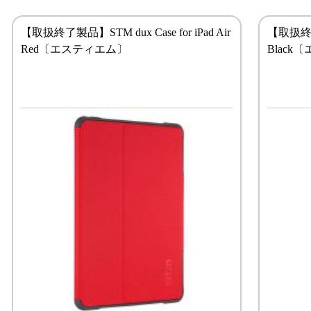
【取扱終了製品】STM dux Case for iPad Air
【取扱終了製
Red〔エスティエム〕
Blac