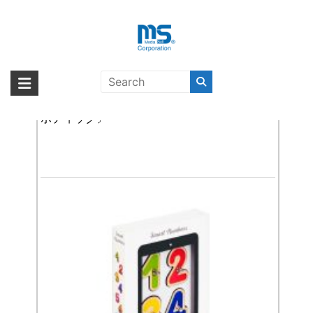
Skip
to
content
iPad mini（第1世代）
海外輸入ブランド商品｜株式会社
海外事業部が取り揃えている海外輸入商品には、日本では珍しい「海外ブ
ランド」をはじめ「ユニークな商品」「機能的な商品」「コストパフォー
【取扱終了製品】marbotic Smart Numbers〔マー
エム・エス・シー
マンスの高い商品」など厳選した高品質な商品を取り扱っています。
ボティック〕