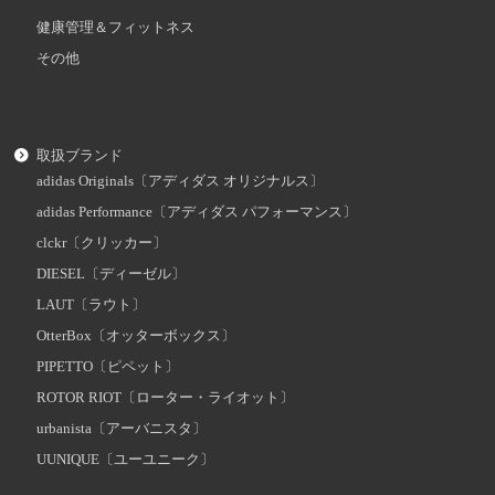
健康管理＆フィットネス
その他
取扱ブランド
adidas Originals〔アディダス オリジナルス〕
adidas Performance〔アディダス パフォーマンス〕
clckr〔クリッカー〕
DIESEL〔ディーゼル〕
LAUT〔ラウト〕
OtterBox〔オッターボックス〕
PIPETTO〔ピペット〕
ROTOR RIOT〔ローター・ライオット〕
urbanista〔アーバニスタ〕
UUNIQUE〔ユーユニーク〕