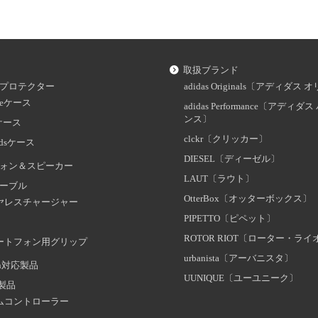
取扱ブランド
プロテクター
adidas Originals〔アディダ
oneケース
adidas Performance〔アディ
ンス〕
dケース
clckr〔クリッカー〕
odsケース
DIESEL〔ディーゼル〕
ォン＆スピーカー
LAUT〔ラウト〕
ーブル
OtterBox〔オッターボックス〕
ヤレスチャージャー
PIPETTO〔ピペット〕
ROTOR RIOT〔ローター・ラ
ートフォン用グリップ
urbanista〔アーバニスタ〕
oth対応製品
UUNIQUE〔ユーユニーク〕
証製品
ムコントローラー