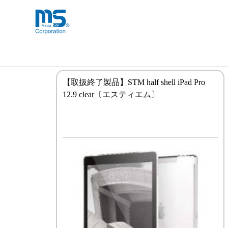
Skip
海外事業部が取り揃えている海外輸入
海外輸入ブランド商品
to
品」など厳選した高品質な商品を取り
content
iPad Pro 12インチ（第2世代）
【取扱終了製品】STM half shell iPad Pro
12.9 clear〔エスティエム〕