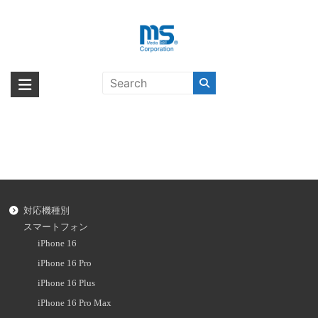
Skip
to
content
iPad Pro 12インチ（第5世代）
海外輸入ブランド商品｜株式会社
海外事業部が取り揃えている海外輸入商品には、日本では珍しい「海外ブ
ランド」をはじめ「ユニークな商品」「機能的な商品」「コストパフォー
エム・エス・シー
マンスの高い商品」など厳選した高品質な商品を取り扱っています。
対応機種別
スマートフォン
iPhone 16
iPhone 16 Pro
iPhone 16 Plus
iPhone 16 Pro Max