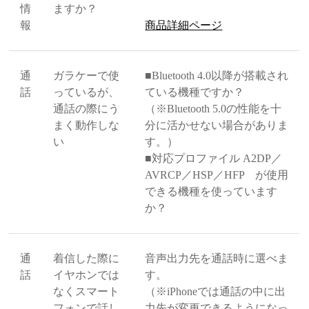
情
ますか？
報
商品詳細ページ
通
ガラケーで使
■Bluetooth 4.0以降が搭載され
話
っているが、
ている機種ですか？
通話の際にう
（※Bluetooth 5.0の性能を十
まく動作しな
分に活かせない場合がありま
い
す。）
■対応プロファイル A2DP／
AVRCP／HSP／HFP が使用
できる機種を使っています
か？
通
着信した際に
音声出力先を通話時に選べま
話
イヤホンでは
す。
なくスマート
（※iPhoneでは通話の中に出
フォンで話し
力先が変更できるようになっ