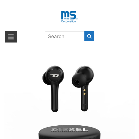
Skip
to
content
よくある質問〔DIESEL True
海外輸入ブランド商品｜株式会社
海外事業部が取り揃えている海外輸入商品には、日本では珍しい「海外ブ
Wireless Earbuds〕
ランド」をはじめ「ユニークな商品」「機能的な商品」「コストパフォー
エム・エス・シー
マンスの高い商品」など厳選した高品質な商品を取り扱っています。