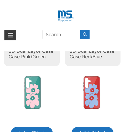
Skip
to
content
タグ:
marimekko
海外輸入ブランド商品｜株式会社
海外事業部が取り揃えている海外輸入商品には、日本では珍しい「海外ブ
ランド」をはじめ「ユニークな商品」「機能的な商品」「コストパフォー
エム・エス・シー
Galaxy S25 Unikko
Galaxy S25 Unikko
マンスの高い商品」など厳選した高品質な商品を取り扱っています。
3D Dual Layor Case
3D Dual Layor Case
Case Pink/Green
Case Red/Blue