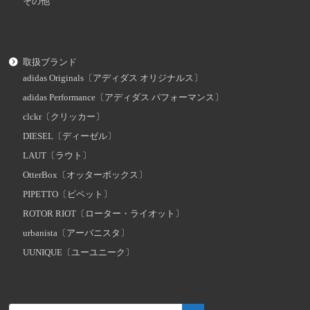
その他
取扱ブランド
adidas Originals〔アディダス オリジナルス〕
adidas Performance〔アディダス パフォーマンス〕
clckr〔クリッカー〕
DIESEL〔ディーゼル〕
LAUT〔ラウト〕
OtterBox〔オッターボックス〕
PIPETTO〔ピペット〕
ROTOR RIOT〔ローター・ライオット〕
urbanista〔アーバニスタ〕
UUNIQUE〔ユーユニーク〕