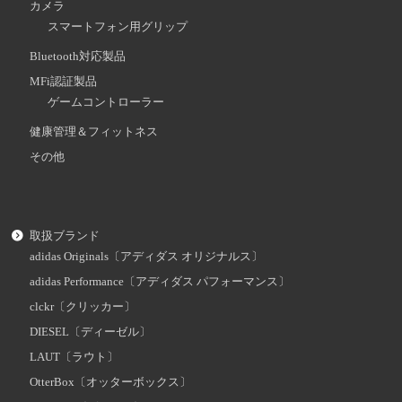
カメラ
スマートフォン用グリップ
Bluetooth対応製品
MFi認証製品
ゲームコントローラー
健康管理＆フィットネス
その他
取扱ブランド
adidas Originals〔アディダス オリジナルス〕
adidas Performance〔アディダス パフォーマンス〕
clckr〔クリッカー〕
DIESEL〔ディーゼル〕
LAUT〔ラウト〕
OtterBox〔オッターボックス〕