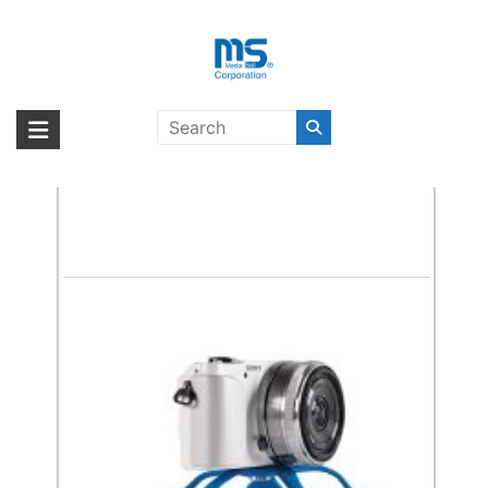
Skip
to
content
三脚
海外輸入ブランド商品｜株式会社
海外事業部が取り揃えている海外輸入商品には、日本では珍しい「海外ブ
ランド」をはじめ「ユニークな商品」「機能的な商品」「コストパフォー
miggo Splat Flexible Tripod Blue〔ミゴ〕
エム・エス・シー
マンスの高い商品」など厳選した高品質な商品を取り扱っています。