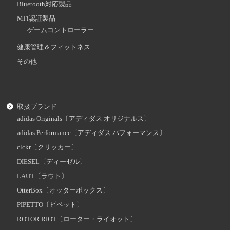
Bluetooth対応製品
MFi認証製品
ゲームコントローラー
健康管理＆フィットネス
その他
取扱ブランド
adidas Originals〔アディダス オリジナルス〕
adidas Performance〔アディダス パフォーマンス〕
clckr〔クリッカー〕
DIESEL〔ディーゼル〕
LAUT〔ラウト〕
OtterBox〔オッターボックス〕
PIPETTO〔ピペット〕
ROTOR RIOT〔ローター・ライオット〕