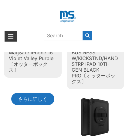
Skip
to
content
投稿者:
webmaster01
海外輸入ブランド商品｜株式会社
海外事業部が取り揃えている海外輸入商品には、日本では珍しい「海外ブ
ランド」をはじめ「ユニークな商品」「機能的な商品」「コストパフォー
エム・エス・シー
OtterBox Fre
OtterBox DEF FOR
マンスの高い商品」など厳選した高品質な商品を取り扱っています。
MagSafe iPhone 16
BUSINESS
Violet Valley Purple
W/KICKSTND/HAND
〔オッターボック
STRP IPAD 10TH
ス〕
GEN BLACK
PRO〔オッターボッ
クス〕
さらに詳しく