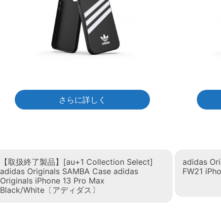
さらに詳しく
【取扱終了製品】[au+1 Collection Select]
adidas Ori
adidas Originals SAMBA Case adidas
FW21 iP
Originals iPhone 13 Pro Max
Black/White〔アディダス〕