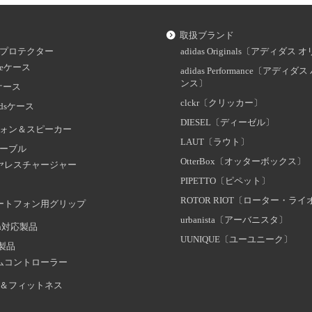
取扱ブランド
プロテクター
adidas Originals〔アディダ
oneケース
adidas Performance〔アディ
ンス〕
dケース
clckr〔クリッカー〕
odsケース
DIESEL〔ディーゼル〕
ォン＆スピーカー
LAUT〔ラウト〕
ーブル
OtterBox〔オッターボックス〕
ヤレスチャージャー
PIPETTO〔ピペット〕
ROTOR RIOT〔ローター・ラ
ートフォン用グリップ
urbanista〔アーバニスタ〕
oth対応製品
UUNIQUE〔ユーユニーク〕
証製品
ムコントローラー
＆フィットネス