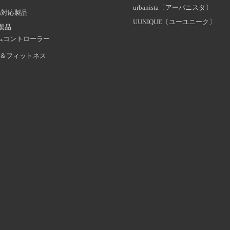
urbanista〔アーバニスタ〕
oth対応製品
UUNIQUE〔ユーユニーク〕
証製品
ムコントローラー
＆フィットネス