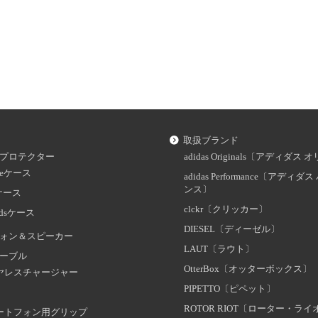
取扱ブランド
プロテクター
adidas Originals〔アディダ
oneケース
adidas Performance〔アディ
ンス〕
dケース
clckr〔クリッカー〕
odsケース
DIESEL〔ディーゼル〕
ォン＆スピーカー
LAUT〔ラウト〕
ーブル
OtterBox〔オッターボックス〕
ヤレスチャージャー
PIPETTO〔ピペット〕
ROTOR RIOT〔ローター・ラ
ートフォン用グリップ