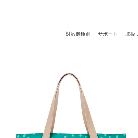
商品には、日本では珍しい「海外ブランド」をはじめ「ユニー
｜株式会社エム・エス・シー
扱っています。
e sleeve 15 teal dot/night〔
対応機種別
サポート
取扱