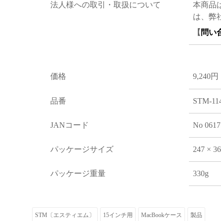
法人様への取引・取扱について
本商品
は、弊
【
問い
価格
9,240円
品番
STM-114
JANコード
No 0617
パッケージサイズ
247 × 3
パッケージ重量
330g
STM〔エスティエム〕
15インチ用
MacBookケース
製品