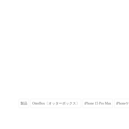
製品
OtterBox〔オッターボックス〕
iPhone 15 Pro Max
iPhon