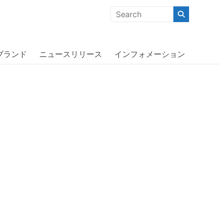
クな商品」「機能的な商品」「コストパフォーマンスの高い商
leam〔オッターボックス〕
ブランド
ニュースリリース
インフォメーション