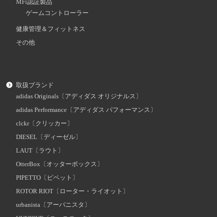
MFi認証製品
ゲームコントローラー
健康管理＆フィットネス
その他
取扱ブランド
adidas Originals〔アディダス オリジナルス〕
adidas Performance〔アディダス パフォーマンス〕
clckr〔クリッカー〕
DIESEL〔ディーゼル〕
LAUT〔ラウト〕
OtterBox〔オッターボックス〕
PIPETTO〔ピペット〕
ROTOR RIOT〔ローター・ライオット〕
urbanista〔アーバニスタ〕