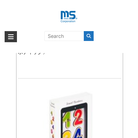
Skip
to
content
iPad Pro 12インチ（第1世代）
海外輸入ブランド商品｜株式会社
海外事業部が取り揃えている海外輸入商品には、日本では珍しい「海外ブ
ランド」をはじめ「ユニークな商品」「機能的な商品」「コストパフォー
【取扱終了製品】marbotic Smart Numbers〔マー
エム・エス・シー
マンスの高い商品」など厳選した高品質な商品を取り扱っています。
ボティック〕