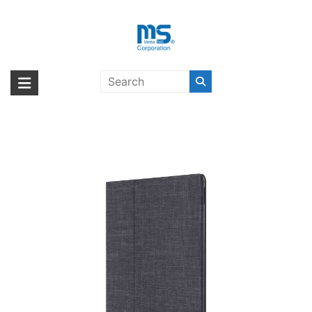
Skip
to
content
【取扱終了製品】STM atlas for
海外輸入ブランド商品｜株式会社
海外事業部が取り揃えている海外輸入商品には、日本では珍しい「海外ブ
iPad Pro 12.9 charcoal〔エスティ
ランド」をはじめ「ユニークな商品」「機能的な商品」「コストパフォー
エム・エス・シー
エム〕
マンスの高い商品」など厳選した高品質な商品を取り扱っています。