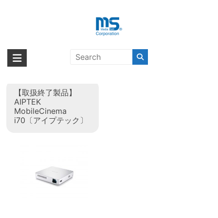
Skip
to
content
タグ:
AIPTEK〔アイプテッ
海外輸入ブランド商品｜株式会社
海外事業部が取り揃えている海外輸入商品には、日本では珍しい「海外ブ
ク〕
ランド」をはじめ「ユニークな商品」「機能的な商品」「コストパフォー
エム・エス・シー
マンスの高い商品」など厳選した高品質な商品を取り扱っています。
【取扱終了製品】
AIPTEK
MobileCinema
i70〔アイプテック〕