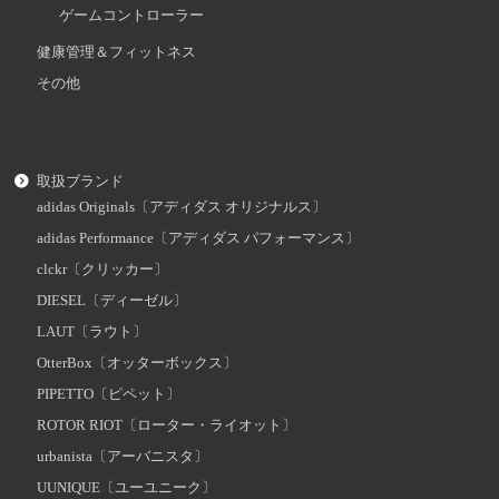
ゲームコントローラー
健康管理＆フィットネス
その他
取扱ブランド
adidas Originals〔アディダス オリジナルス〕
adidas Performance〔アディダス パフォーマンス〕
clckr〔クリッカー〕
DIESEL〔ディーゼル〕
LAUT〔ラウト〕
OtterBox〔オッターボックス〕
PIPETTO〔ピペット〕
ROTOR RIOT〔ローター・ライオット〕
urbanista〔アーバニスタ〕
UUNIQUE〔ユーユニーク〕