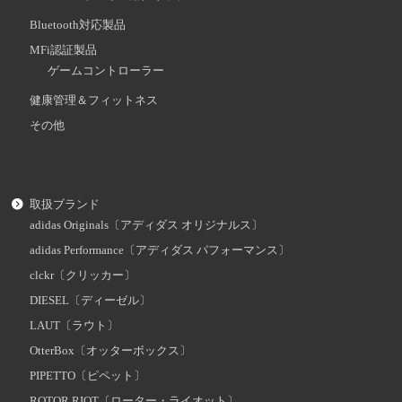
Bluetooth対応製品
MFi認証製品
ゲームコントローラー
健康管理＆フィットネス
その他
取扱ブランド
adidas Originals〔アディダス オリジナルス〕
adidas Performance〔アディダス パフォーマンス〕
clckr〔クリッカー〕
DIESEL〔ディーゼル〕
LAUT〔ラウト〕
OtterBox〔オッターボックス〕
PIPETTO〔ピペット〕
ROTOR RIOT〔ローター・ライオット〕