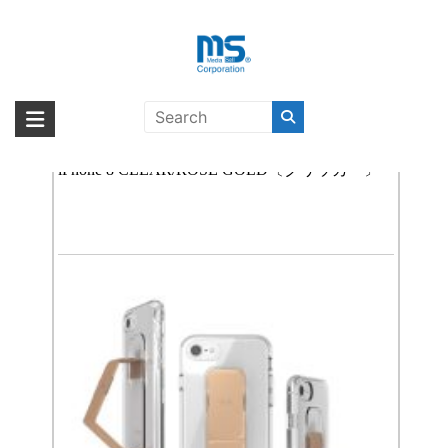
Skip
to
content
ジンバル
海外輸入ブランド商品｜株式会社
海外事業部が取り揃えている海外輸入商品には、日本では珍しい「海外ブ
ランド」をはじめ「ユニークな商品」「機能的な商品」「コストパフォー
【取扱終了製品】clckr CLEAR GRIPCASE for
エム・エス・シー
マンスの高い商品」など厳選した高品質な商品を取り扱っています。
iPhone 8 CLEAR/ROSE GOLD〔クリッカー〕