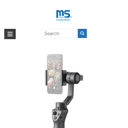
Skip
to
content
【取扱終了製品】DJI OSMO
海外輸入ブランド商品｜株式会社
海外事業部が取り揃えている海外輸入商品には、日本では珍しい「海外ブ
MOBILE 2〔ディージェイアイ〕
ランド」をはじめ「ユニークな商品」「機能的な商品」「コストパフォー
エム・エス・シー
マンスの高い商品」など厳選した高品質な商品を取り扱っています。