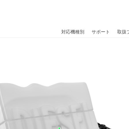
商品には、日本では珍しい「海外ブランド」をはじめ「ユニー
｜株式会社エム・エス・シー
扱っています。
s Pro（第2世代） MilkyWhite〔ディーゼル
対応機種別
サポート
取扱