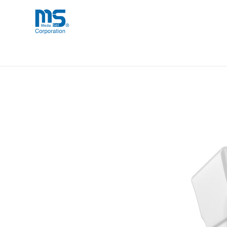
Skip
海外事業部が取り揃えている海外輸入
海外輸入ブランド商品
to
品」など厳選した高品質な商品を取り
content
DIESEL D Silicone AirPod