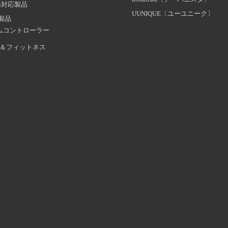
oth対応製品
UUNIQUE〔ユーユニーク〕
証製品
ムコントローラー
＆フィットネス