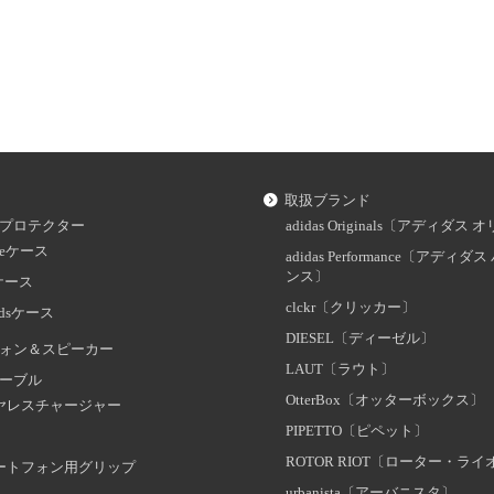
取扱ブランド
プロテクター
adidas Originals〔アディダ
oneケース
adidas Performance〔アディ
ンス〕
dケース
clckr〔クリッカー〕
odsケース
DIESEL〔ディーゼル〕
ォン＆スピーカー
LAUT〔ラウト〕
ーブル
OtterBox〔オッターボックス〕
ヤレスチャージャー
PIPETTO〔ピペット〕
ROTOR RIOT〔ローター・ラ
ートフォン用グリップ
urbanista〔アーバニスタ〕