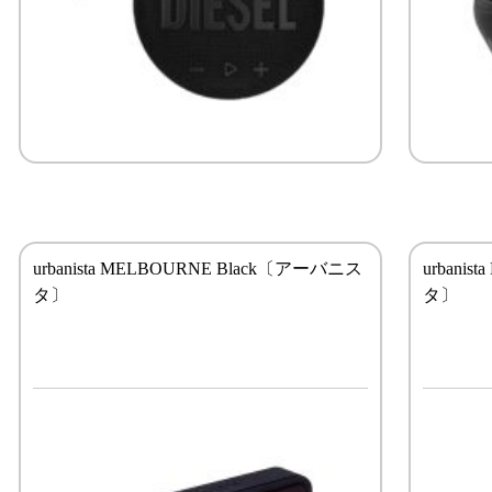
urbanista MELBOURNE Black〔アーバニス
urbani
タ〕
タ〕