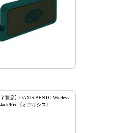
品】OAXIS BENTO Wireless
r Black/Red〔オアキシス〕