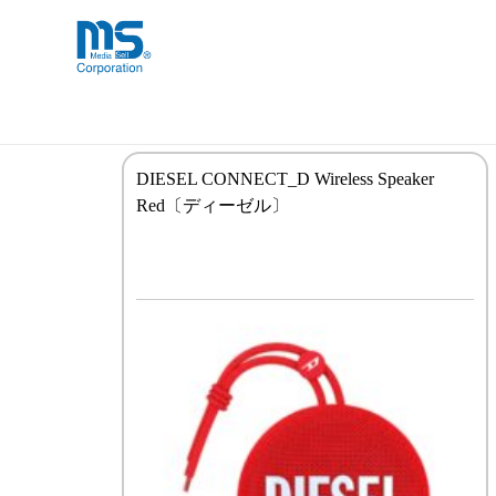
Skip
海外事業部が取り揃えている海外輸入
海外輸入ブランド商品
to
品」など厳選した高品質な商品を取り
content
スピーカー
DIESEL CONNECT_D Wireless Speaker
Red〔ディーゼル〕