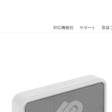
商品には、日本では珍しい「海外ブランド」をはじめ「ユニー
｜株式会社エム・エス・シー
扱っています。
ite〔アーバニスタ〕
対応機種別
サポート
取扱