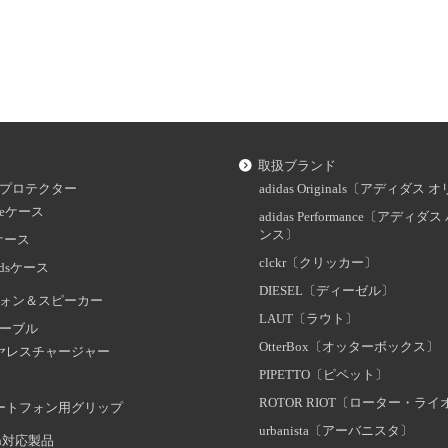
取扱ブランド
プロテクター
adidas Originals〔アディダ
oneケース
adidas Performance〔アディ
ンス〕
dケース
clckr〔クリッカー〕
odsケース
DIESEL〔ディーゼル〕
ォン＆スピーカー
LAUT〔ラウト〕
ーブル
OtterBox〔オッターボックス〕
ヤレスチャージャー
PIPETTO〔ピペット〕
ROTOR RIOT〔ローター・ラ
ートフォン用グリップ
urbanista〔アーバニスタ〕
oth対応製品