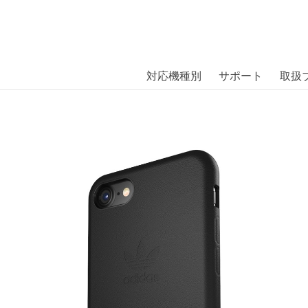
商品には、日本では珍しい「海外ブランド」をはじめ「ユニー
｜株式会社エム・エス・シー
扱っています。
ne 7 Black〔アディダス〕
対応機種別
サポート
取扱