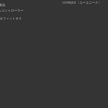
UUNIQUE〔ユーユニーク〕
証製品
ムコントローラー
＆フィットネス