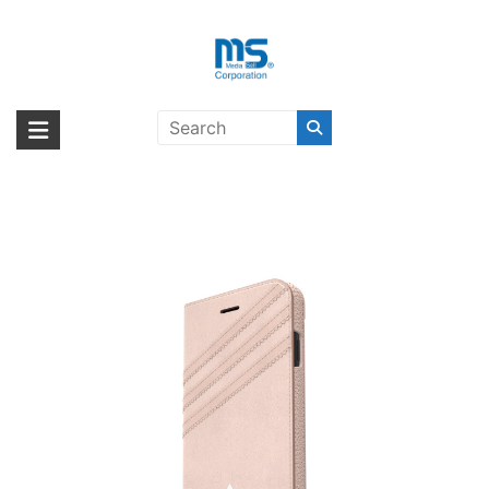
Skip
to
content
adidas Originals Suede Booklet
海外輸入ブランド商品｜株式会社
海外事業部が取り揃えている海外輸入商品には、日本では珍しい「海外ブ
iPhone 7 Vapour Pink/White〔アデ
ランド」をはじめ「ユニークな商品」「機能的な商品」「コストパフォー
エム・エス・シー
ィダス〕
マンスの高い商品」など厳選した高品質な商品を取り扱っています。