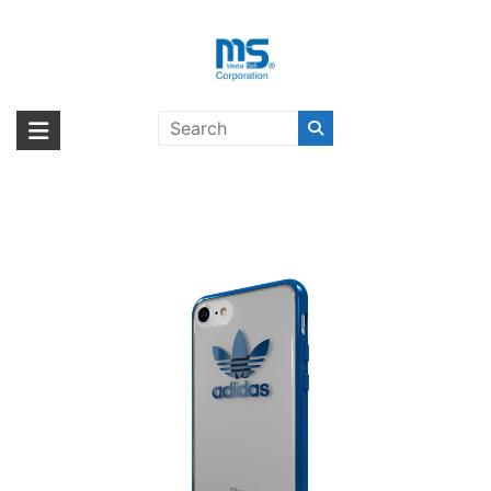
Skip
to
content
【取扱終了製品】adidas Originals
海外輸入ブランド商品｜株式会社
海外事業部が取り揃えている海外輸入商品には、日本では珍しい「海外ブ
TPU Clear Case iPhone 7 Blue
ランド」をはじめ「ユニークな商品」「機能的な商品」「コストパフォー
エム・エス・シー
Metallic〔アディダス〕
マンスの高い商品」など厳選した高品質な商品を取り扱っています。