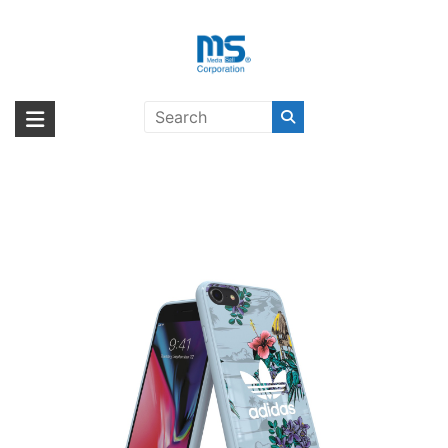
Skip
to
content
【取扱終了製品】adidas Originals
海外輸入ブランド商品｜株式会社
海外事業部が取り揃えている海外輸入商品には、日本では珍しい「海外ブ
Floral Snap case iPhone 8 Ash
ランド」をはじめ「ユニークな商品」「機能的な商品」「コストパフォー
エム・エス・シー
Grey〔アディダス〕
マンスの高い商品」など厳選した高品質な商品を取り扱っています。