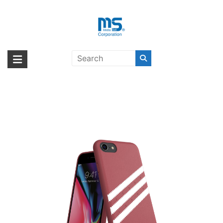
Skip
to
content
adidas Originals Moulded Case
海外輸入ブランド商品｜株式会社
海外事業部が取り揃えている海外輸入商品には、日本では珍しい「海外ブ
GAZELLE iPhone 8 Pink〔アディダ
ランド」をはじめ「ユニークな商品」「機能的な商品」「コストパフォー
エム・エス・シー
ス〕
マンスの高い商品」など厳選した高品質な商品を取り扱っています。