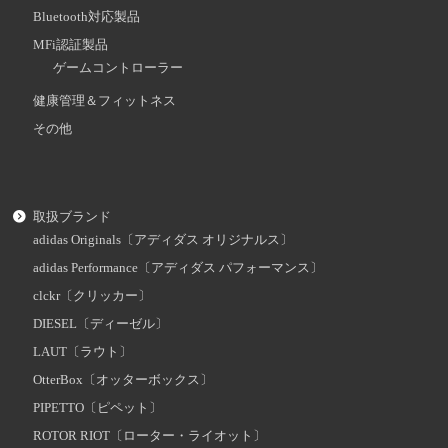
Bluetooth対応製品
MFi認証製品
ゲームコントローラー
健康管理＆フィットネス
その他
取扱ブランド
adidas Originals〔アディダス オリジナルス〕
adidas Performance〔アディダス パフォーマンス〕
clckr〔クリッカー〕
DIESEL〔ディーゼル〕
LAUT〔ラウト〕
OtterBox〔オッターボックス〕
PIPETTO〔ピペット〕
ROTOR RIOT〔ローター・ライオット〕