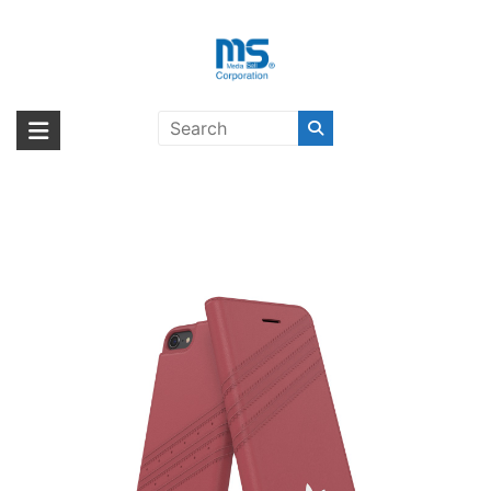
Skip
to
content
adidas Originals Booklet Case
海外輸入ブランド商品｜株式会社
海外事業部が取り揃えている海外輸入商品には、日本では珍しい「海外ブ
GAZELLE iPhone 8 Pink〔アディダ
ランド」をはじめ「ユニークな商品」「機能的な商品」「コストパフォー
エム・エス・シー
ス〕
マンスの高い商品」など厳選した高品質な商品を取り扱っています。