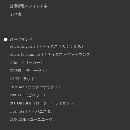
健康管理＆フィットネス
その他
取扱ブランド
adidas Originals〔アディダス オリジナルス〕
adidas Performance〔アディダス パフォーマンス〕
clckr〔クリッカー〕
DIESEL〔ディーゼル〕
LAUT〔ラウト〕
OtterBox〔オッターボックス〕
PIPETTO〔ピペット〕
ROTOR RIOT〔ローター・ライオット〕
urbanista〔アーバニスタ〕
UUNIQUE〔ユーユニーク〕