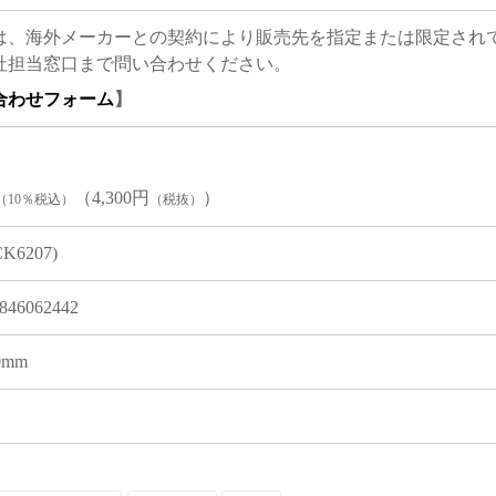
は、海外メーカーとの契約により販売先を指定または限定され
社担当窓口まで問い合わせください。
合わせフォーム
】
（4,300円
）
（10％税込）
（税抜）
CK6207)
846062442
 0mm