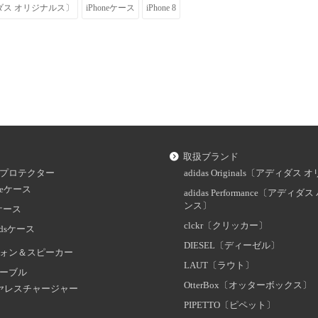
〔アディダス オリジナルス〕
iPhoneケース
iPhone 8
取扱ブランド
プロテクター
adidas Originals〔アディダ
oneケース
adidas Performance〔アディ
ンス〕
dケース
clckr〔クリッカー〕
odsケース
DIESEL〔ディーゼル〕
ォン＆スピーカー
LAUT〔ラウト〕
ーブル
OtterBox〔オッターボックス〕
ヤレスチャージャー
PIPETTO〔ピペット〕