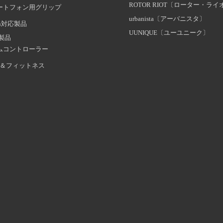
ROTOR RIOT〔ローター・ラ
ートフォン用グリップ
urbanista〔アーバニスタ〕
oth対応製品
UUNIQUE〔ユーユニーク〕
証製品
ムコントローラー
＆フィットネス