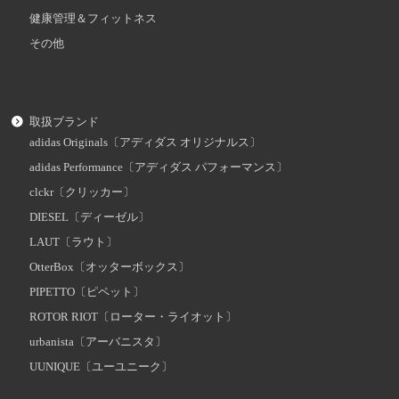
健康管理＆フィットネス
その他
取扱ブランド
adidas Originals〔アディダス オリジナルス〕
adidas Performance〔アディダス パフォーマンス〕
clckr〔クリッカー〕
DIESEL〔ディーゼル〕
LAUT〔ラウト〕
OtterBox〔オッターボックス〕
PIPETTO〔ピペット〕
ROTOR RIOT〔ローター・ライオット〕
urbanista〔アーバニスタ〕
UUNIQUE〔ユーユニーク〕