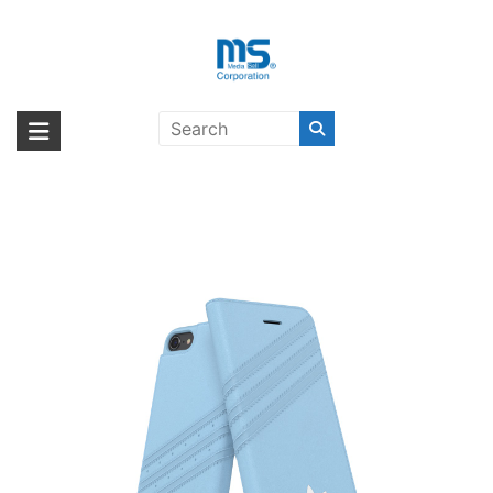
Skip
to
content
adidas Originals Booklet Case
海外輸入ブランド商品｜株式会社
海外事業部が取り揃えている海外輸入商品には、日本では珍しい「海外ブ
GAZELLE iPhone 8 Blue〔アディ
ランド」をはじめ「ユニークな商品」「機能的な商品」「コストパフォー
エム・エス・シー
ダス〕
マンスの高い商品」など厳選した高品質な商品を取り扱っています。