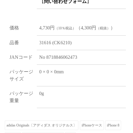
【
問い合わせフォーム
】
価格
4,730円
（4,300円
）
（10％税込）
（税抜）
品番
31616 (CK6210)
JANコード
No 8718846062473
パッケージ
0 × 0 × 0mm
サイズ
パッケージ
0g
重量
adidas Originals〔アディダス オリジナルス〕
iPhoneケース
iPhone 8