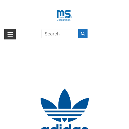
Skip
to
content
adidas Performance Sport
海外輸入ブランド商品｜株式会社
海外事業部が取り揃えている海外輸入商品には、日本では珍しい「海外ブ
Armband Size S FW18 Universal
ランド」をはじめ「ユニークな商品」「機能的な商品」「コストパフォー
エム・エス・シー
Chalk Coral〔アディダス〕
マンスの高い商品」など厳選した高品質な商品を取り扱っています。