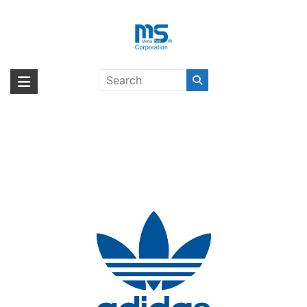
Skip
to
content
adidas Performance Sport
海外輸入ブランド商品｜株式会社
海外事業部が取り揃えている海外輸入商品には、日本では珍しい「海外ブ
Armband Size L FW18 Universal
ランド」をはじめ「ユニークな商品」「機能的な商品」「コストパフォー
エム・エス・シー
collegiate royal〔アディダス〕
マンスの高い商品」など厳選した高品質な商品を取り扱っています。