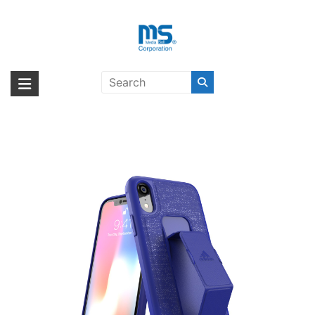
Skip
to
content
【取扱終了製品】adidas
海外輸入ブランド商品｜株式会社
海外事業部が取り揃えている海外輸入商品には、日本では珍しい「海外ブ
Performance Grip Case FW18
ランド」をはじめ「ユニークな商品」「機能的な商品」「コストパフォー
エム・エス・シー
iPhone XR〔アディダス〕
マンスの高い商品」など厳選した高品質な商品を取り扱っています。