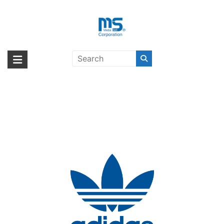
Skip
to
content
【取扱終了製品】adidas
海外輸入ブランド商品｜株式会社
海外事業部が取り揃えている海外輸入商品には、日本では珍しい「海外ブ
Performance Folio Grip Case
ランド」をはじめ「ユニークな商品」「機能的な商品」「コストパフォー
エム・エス・シー
FW18 iPhone XR〔アディダス〕
マンスの高い商品」など厳選した高品質な商品を取り扱っています。