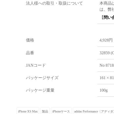
法人様への取引・取扱について
本商品
は、弊
【
問い
価格
4,928円
品番
32859 (
JANコード
No 8718
パッケージサイズ
161 × 8
パッケージ重量
100g
iPhone XS Max
製品
iPhoneケース
adidas Performance〔