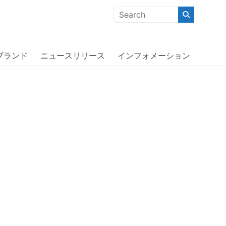
クな商品」「機能的な商品」「コストパフォーマンスの高い商
one XS Max〔アディダス〕
ブランド
ニュースリリース
インフォメーション