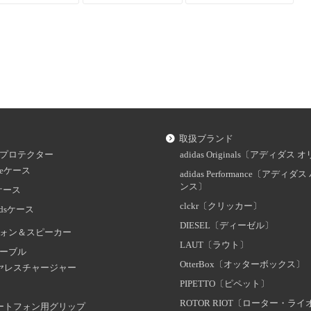
取扱ブランド
プロテクター
adidas Originals〔アディダ
oneケース
adidas Performance〔アディ
ンス〕
dケース
clckr〔クリッカー〕
odsケース
DIESEL〔ディーゼル〕
ォン＆スピーカー
LAUT〔ラウト〕
ーブル
OtterBox〔オッターボックス〕
ヤレスチャージャー
PIPETTO〔ピペット〕
ROTOR RIOT〔ローター・ラ
ートフォン用グリップ