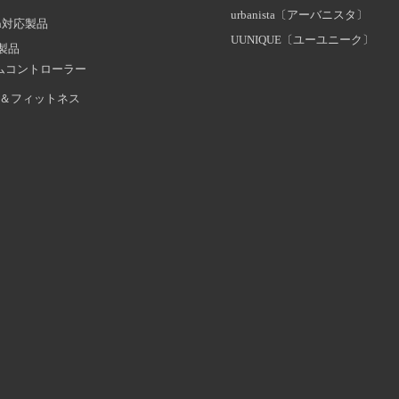
urbanista〔アーバニスタ〕
oth対応製品
UUNIQUE〔ユーユニーク〕
証製品
ムコントローラー
＆フィットネス