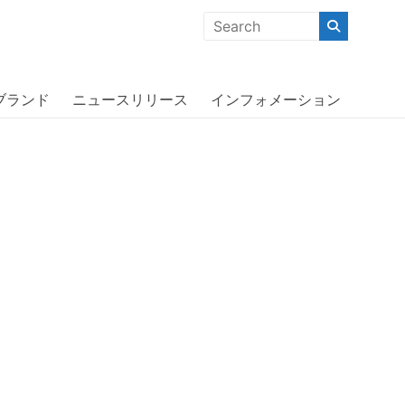
クな商品」「機能的な商品」「コストパフォーマンスの高い商
e 11 Pro GP〔アディダス〕
ブランド
ニュースリリース
インフォメーション